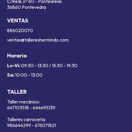
C/Real, nº 60 - Ponteareas
36860 Pontevedra
VENTAS
886020070
ventas@tallereshermindo.com
Horario
Lu-Vi:
09:30 - 13:30 / 15:30 - 19:30
Sa:
10:00 - 13:00
TALLER
Taller mecánico:
647103518
-
644695139
Talleres carrocería:
986644299
-
676071821