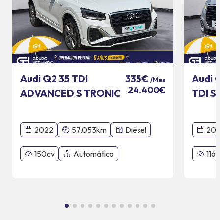
Audi Q2 35 TDI
Audi 
335€
/Mes
24.400€
ADVANCED S TRONIC
TDI S
110 KW
2022
57.053km
Diésel
201
150cv
Automático
116c