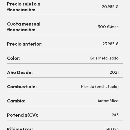
Precio sujeto a
20.985 €
financiación:
Cuota mensual
300 €/mes
financiación:
Precio anterior:
23.985 €
Color:
Gris Metalizado
Año Desde:
2021
Combustible:
Híbrido (enchufable)
Cambio:
Automático
Potencia(CV):
245
Kilómetros:
138.025