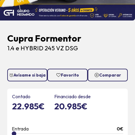
Cupra Formentor
1.4 e HYBRID 245 VZ DSG
Avísame si baja
Favorito
Comparar
Contado
Financiado desde
22.985€
20.985€
Entrada
0
€