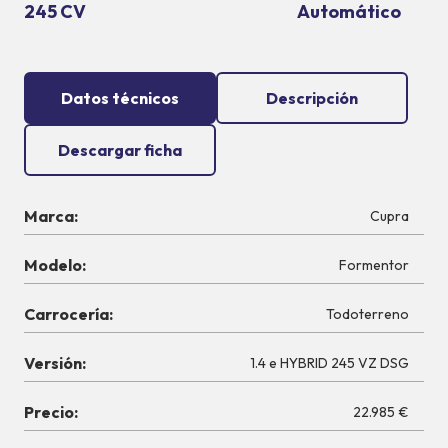
245 CV
Automático
Datos técnicos
Descripción
Descargar ficha
Marca:
Cupra
Modelo:
Formentor
Carrocería:
Todoterreno
Versión:
1.4 e HYBRID 245 VZ DSG
Precio:
22.985 €