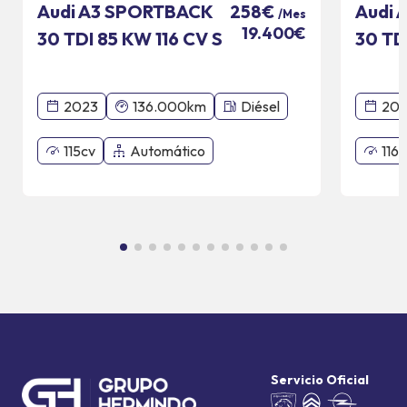
Audi A3 SPORTBACK
Audi 
258€
/Mes
19.400€
30 TDI 85 KW 116 CV S
30 TD
TRONIC
2023
136.000km
Diésel
20
115cv
Automático
116c
Servicio Oficial