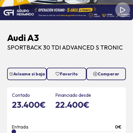
Audi A3
SPORTBACK 30 TDI ADVANCED S TRONIC
Avísame si baja
Favorito
Comparar
Contado
Financiado desde
23.400€
22.400€
Entrada
0
€