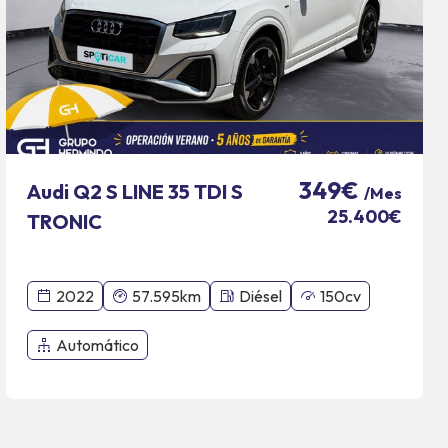
349€
Audi Q2 S LINE 35 TDI S
/Mes
25.400€
TRONIC
2022
57.595km
Diésel
150cv
Automático