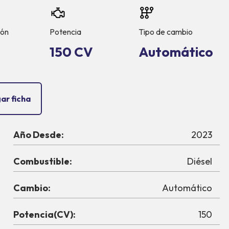
ión
Potencia
Tipo de cambio
150 CV
Automático
ar ficha
Año Desde:
2023
Combustible:
Diésel
Cambio:
Automático
Potencia(CV):
150
NIC 110 KW 150 CV