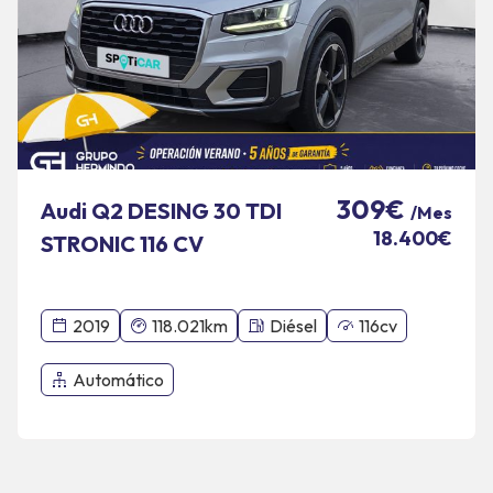
309€
Audi Q2 DESING 30 TDI
/Mes
18.400€
STRONIC 116 CV
2019
118.021km
Diésel
116cv
Automático