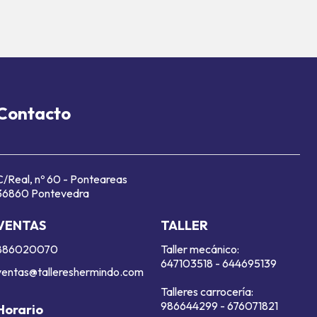
Contacto
C/Real, nº 60 - Ponteareas
36860 Pontevedra
VENTAS
TALLER
886020070
Taller mecánico:
647103518
-
644695139
ventas@tallereshermindo.com
Talleres carrocería:
986644299
-
676071821
Horario