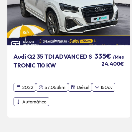
335€
Audi Q2 35 TDI ADVANCED S
/Mes
24.400€
TRONIC 110 KW
2022
57.053km
Diésel
150cv
Automático