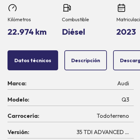
Kilómetros
Combustible
Matriculac
22.974 km
Diésel
2023
Datos técnicos
Descripción
Descarg
Marca:
Audi
Modelo:
Q3
Carrocería:
Todoterreno
Versión:
35 TDI ADVANCED S TRO