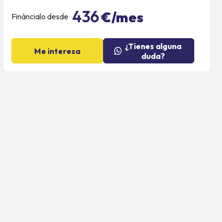
436
€/mes
Fináncialo desde
¿Tienes alguna
Me interesa
duda?