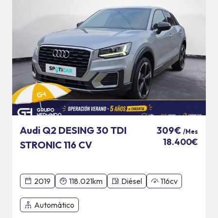
Audi Q2 DESING 30 TDI
309€
/Mes
18.400€
STRONIC 116 CV
2019
118.021km
Diésel
116cv
Automático