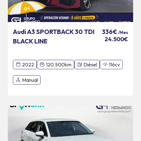
Audi A3 SPORTBACK 30 TDI
336€
/Mes
24.500€
BLACK LINE
2022
120.500km
Diésel
116cv
Manual