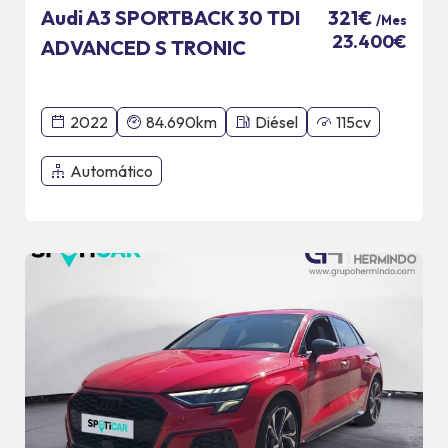
Audi A3 SPORTBACK 30 TDI
321€
/Mes
23.400€
ADVANCED S TRONIC
2022
84.690km
Diésel
115cv
Automático