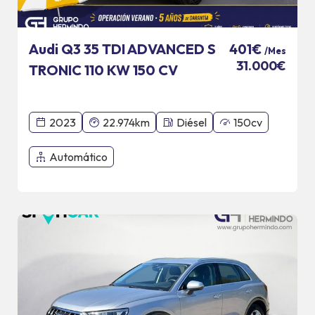
Audi Q3 35 TDI ADVANCED S
401€
/Mes
31.000€
TRONIC 110 KW 150 CV
2023
22.974km
Diésel
150cv
Automático