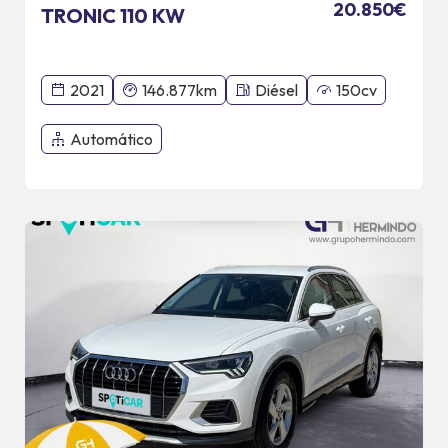
20.850€
TRONIC 110 KW
2021
146.877km
Diésel
150cv
Automático