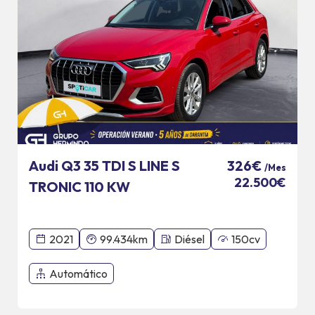
Audi Q3 35 TDI S LINE S
326€
/Mes
22.500€
TRONIC 110 KW
2021
99.434km
Diésel
150cv
Automático