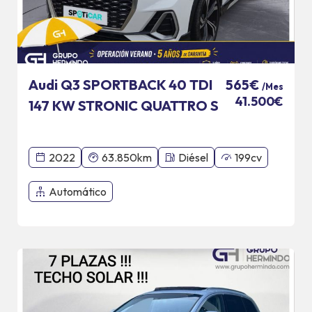
Audi Q3 SPORTBACK 40 TDI
565€
/Mes
41.500€
147 KW STRONIC QUATTRO S
LINE
2022
63.850km
Diésel
199cv
Automático