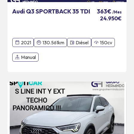
Audi Q3 SPORTBACK 35 TDI
363€
/Mes
24.950€
2021
130.561km
Diésel
150cv
Manual