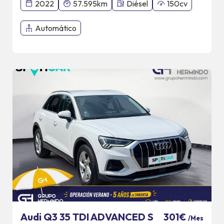
2022
57.595km
Diésel
150cv
Automático
Audi Q3 35 TDI ADVANCED S
301€
/Mes