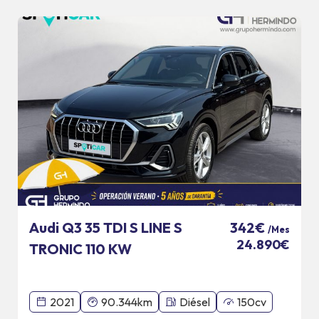
Audi Q3 35 TDI S LINE S
342€
/Mes
24.890€
TRONIC 110 KW
2021
90.344km
Diésel
150cv