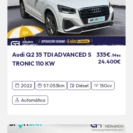
Audi Q2 35 TDI ADVANCED S
335€
/Mes
24.400€
TRONIC 110 KW
2022
57.053km
Diésel
150cv
Automático