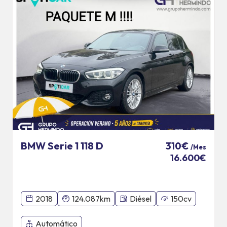
BMW Serie 1 118 D
310€
/Mes
16.600€
2018
124.087km
Diésel
150cv
Automático