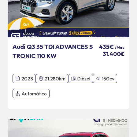
Audi Q3 35 TDI ADVANCES S
435€
/Mes
31.400€
TRONIC 110 KW
2023
21.280km
Diésel
150cv
Automático