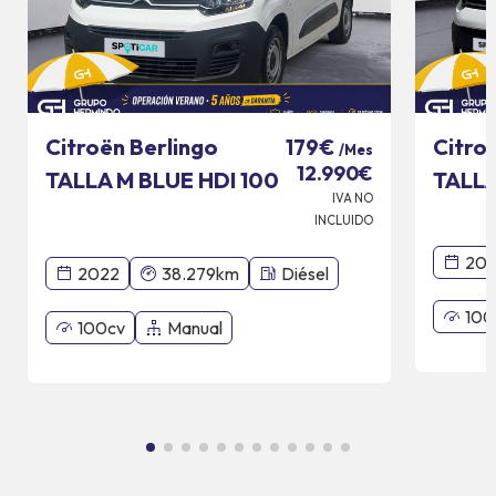
Citroën Berlingo
Citro
179€
/Mes
12.990€
TALLA M BLUE HDI 100
TALLA
IVA NO
CV CONTROL
CV C
INCLUIDO
20
2022
38.279km
Diésel
100
100cv
Manual