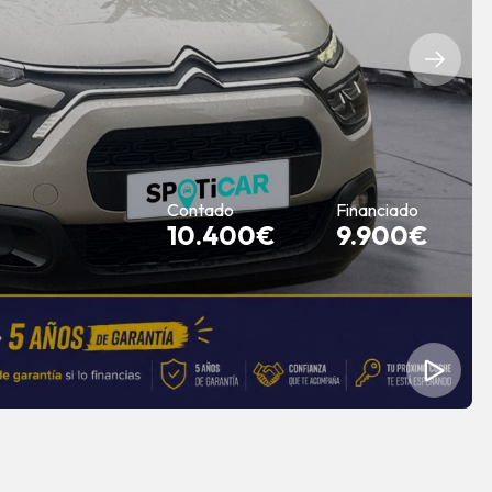
Contado
Financiado
10.400€
9.900€