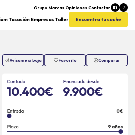
Grupo
Marcas
Opiniones
Contactar
ium
Tasación
Empresas
Taller
Encuentra tu coche
Avísame si baja
Favorito
Comparar
Contado
Financiado desde
10.400€
9.900€
Entrada
0
€
Plazo
9
años