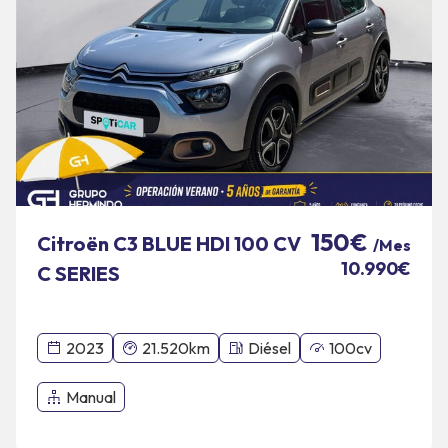
150€
Citroën C3 BLUE HDI 100 CV
/Mes
10.990€
C SERIES
2023
21.520km
Diésel
100cv
Manual