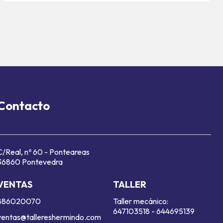
Contacto
C/Real, nº 60 - Ponteareas
36860 Pontevedra
VENTAS
TALLER
886020070
Taller mecánico:
647103518
-
644695139
ventas@tallereshermindo.com