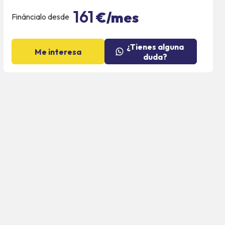
161
€/mes
Fináncialo desde
¿Tienes alguna
Me interesa
duda?