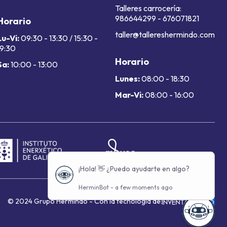
Talleres carrocería:
986644299
-
676071821
Horario
taller@tallereshermindo.com
Lu-Vi:
09:30 - 13:30 / 15:30 -
19:30
Horario
Sa:
10:00 - 13:00
Lunes:
08:00 - 18:30
Mar-Vi:
08:00 - 16:00
© 2024 Grupo Hermindo - Con la tecnología de: