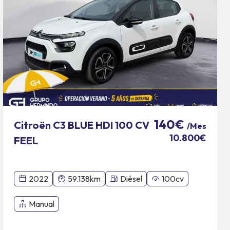
140€
Citroën C3 BLUE HDI 100 CV
/Mes
10.800€
FEEL
2022
59.138km
Diésel
100cv
Manual