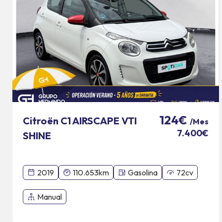
124€
Citroën C1 AIRSCAPE VTI
/Mes
7.400€
SHINE
2019
110.653km
Gasolina
72cv
Manual