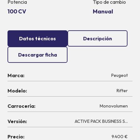
Potencia
Tipo de cambio
100 CV
Manual
Datos técnicos
Descripción
Descargar ficha
Marca:
Peugeot
Modelo:
Rifter
Carrocería:
Monovolumen
Versión:
ACTIVE PACK BUSINESS STANDA
Precio:
9.400 €