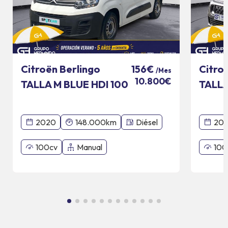
Citroën Berlingo
Citro
156€
/Mes
10.800€
TALLA M BLUE HDI 100
TALLA
CV
CV SH
2020
148.000km
Diésel
20
100cv
Manual
100