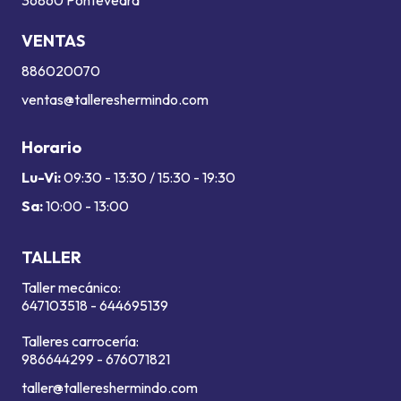
36860 Pontevedra
VENTAS
886020070
ventas@tallereshermindo.com
Horario
Lu-Vi:
09:30 - 13:30 / 15:30 - 19:30
Sa:
10:00 - 13:00
TALLER
Taller mecánico:
647103518
-
644695139
Talleres carrocería:
986644299
-
676071821
taller@tallereshermindo.com