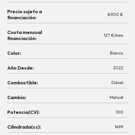
Precio sujeto a
8.900 €
financiación:
Cuota mensual
127 €/mes
financiación:
Color:
Blanco
Año Desde:
2022
Combustible:
Diésel
Cambio:
Manual
Potencia(CV):
100
Cilindrada(cc):
1499