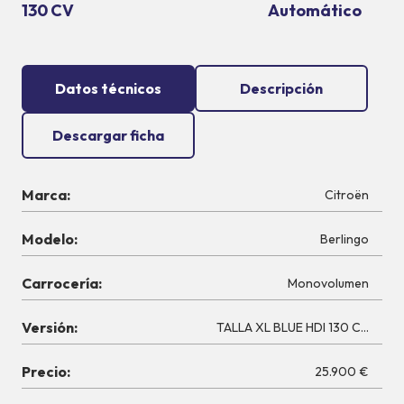
130 CV
Automático
Datos técnicos
Descripción
Descargar ficha
Marca:
Citroën
Modelo:
Berlingo
Carrocería:
Monovolumen
Versión:
TALLA XL BLUE HDI 130 CV EAT8
Precio:
25.900 €