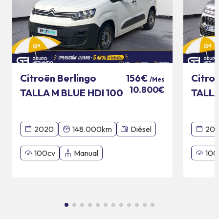
Citroën Berlingo
Citro
156€
/Mes
10.800€
TALLA M BLUE HDI 100
TALLA
CV
CV SH
2020
148.000km
Diésel
20
100cv
Manual
100