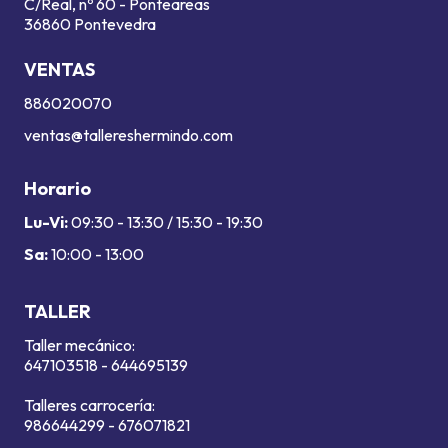
C/Real, nº 60 - Ponteareas
36860 Pontevedra
VENTAS
886020070
ventas@tallereshermindo.com
Horario
Lu-Vi:
09:30 - 13:30 / 15:30 - 19:30
Sa:
10:00 - 13:00
TALLER
Taller mecánico:
647103518
-
644695139
Talleres carrocería:
986644299
-
676071821