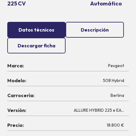
225 CV
Automático
Datos técnicos
Descripción
Descargar ficha
Marca:
Peugeot
Modelo:
508 Hybrid
Carrocería:
Berlina
Versión:
ALLURE HYBRID 225 e EAT8
Precio:
18.800 €