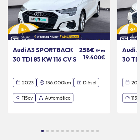
Audi A3 SPORTBACK
Audi 
258€
/Mes
19.400€
30 TDI 85 KW 116 CV S
30 TD
TRONIC
TRON
2023
136.000km
Diésel
20
115cv
Automático
115c