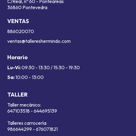
C/Real, nº 60 - Ponteareas
36860 Pontevedra
VENTAS
886020070
ventas@tallereshermindo.com
Horario
Lu-Vi:
09:30 - 13:30 / 15:30 - 19:30
Sa:
10:00 - 13:00
TALLER
Taller mecánico:
647103518
-
644695139
Talleres carrocería:
986644299
-
676071821