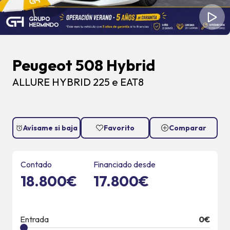
Peugeot 508 Hybrid
ALLURE HYBRID 225 e EAT8
Avísame si baja
Favorito
Comparar
Contado
Financiado desde
18.800€
17.800€
Entrada
0
€