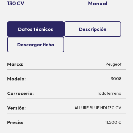
130 CV
Manual
Datos técnicos
Descripción
Descargar ficha
Marca:
Peugeot
Modelo:
3008
Carrocería:
Todoterreno
Versión:
ALLURE BLUE HDI 130 CV
Precio:
11.500 €