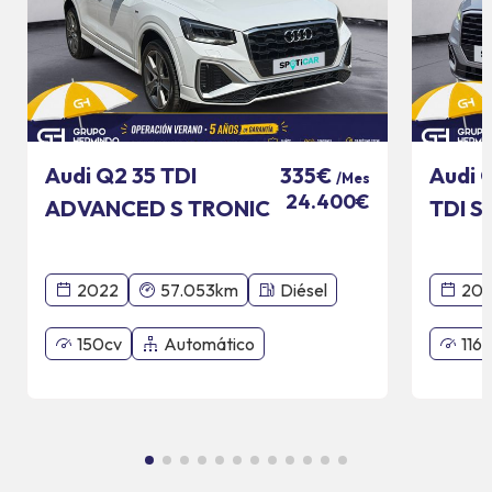
Audi Q2 35 TDI
Audi 
335€
/Mes
24.400€
ADVANCED S TRONIC
TDI S
110 KW
2022
57.053km
Diésel
201
150cv
Automático
116c