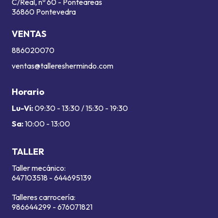
C/Real, nº 60 - Ponteareas
36860 Pontevedra
VENTAS
886020070
ventas@tallereshermindo.com
Horario
Lu-Vi:
09:30 - 13:30 / 15:30 - 19:30
Sa:
10:00 - 13:00
TALLER
Taller mecánico:
647103518
-
644695139
Talleres carrocería:
986644299
-
676071821