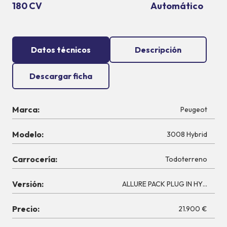
180 CV
Automático
Datos técnicos
Descripción
Descargar ficha
Marca:
Peugeot
Modelo:
3008 Hybrid
Carrocería:
Todoterreno
Versión:
ALLURE PACK PLUG IN HYBRID 18
Precio:
21.900 €