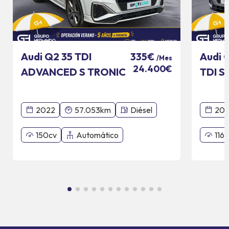
Audi Q2 35 TDI
Audi 
335€
/Mes
24.400€
ADVANCED S TRONIC
TDI S
110 KW
2022
57.053km
Diésel
201
150cv
Automático
116c