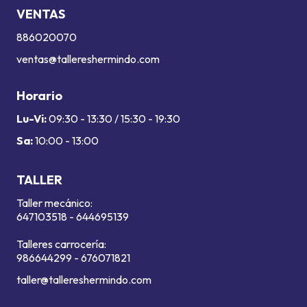
VENTAS
886020070
ventas@tallereshermindo.com
Horario
Lu-Vi:
09:30 - 13:30 / 15:30 - 19:30
Sa:
10:00 - 13:00
TALLER
Taller mecánico:
647103518
-
644695139
Talleres carrocería:
986644299
-
676071821
taller@tallereshermindo.com