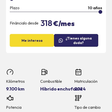
Plazo
10
años
318
€/mes
Fináncialo desde
¿Tienes alguna
Me interesa
duda?
Kilómetros
Combustible
Matriculación
9.100 km
Híbrido enchufable
2024
Potencia
Tipo de cambio