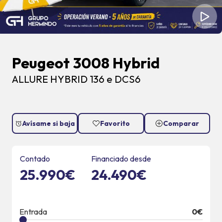
Peugeot 3008 Hybrid
ALLURE HYBRID 136 e DCS6
Avísame si baja
Favorito
Comparar
Contado
Financiado desde
25.990€
24.490€
Entrada
0
€