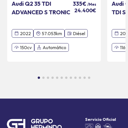
Audi Q2 35 TDI
Audi 
335€
/Mes
24.400€
ADVANCED S TRONIC
TDI S
110 KW
2022
57.053km
Diésel
201
150cv
Automático
116c
Servicio Oficial