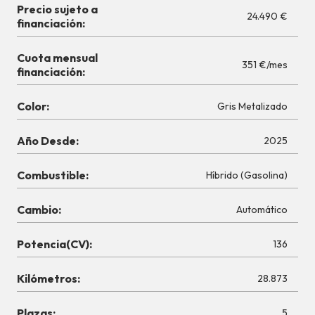
Precio sujeto a
24.490 €
financiación:
Cuota mensual
351 €/mes
financiación:
Color:
Gris Metalizado
Año Desde:
2025
Combustible:
Híbrido (Gasolina)
Cambio:
Automático
Potencia(CV):
136
Kilómetros:
28.873
Plazas:
5