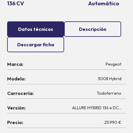
136 CV
Automático
Datos técnicos
Descripción
Descargar ficha
Marca:
Peugeot
Modelo:
3008 Hybrid
Carrocería:
Todoterreno
Versión:
ALLURE HYBRID 136 e DCS6
Precio:
25.990 €