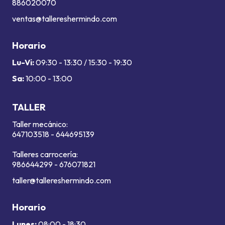
886020070
ventas@tallereshermindo.com
Horario
Lu-Vi:
09:30 - 13:30 / 15:30 - 19:30
Sa:
10:00 - 13:00
TALLER
Taller mecánico:
647103518
-
644695139
Talleres carrocería:
986644299
-
676071821
taller@tallereshermindo.com
Horario
Lunes:
08:00 - 18:30