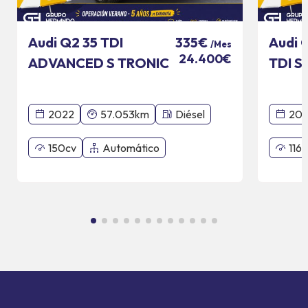
Audi Q2 35 TDI
Audi 
335€
/Mes
24.400€
ADVANCED S TRONIC
TDI S
110 KW
2022
57.053km
Diésel
201
150cv
Automático
116c