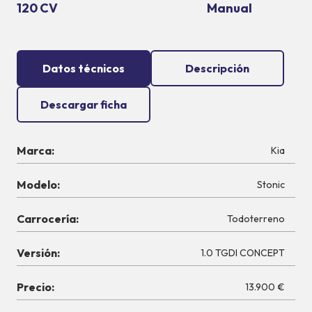
120 CV
Manual
Datos técnicos
Descripción
Descargar ficha
Marca:
Kia
Modelo:
Stonic
Carrocería:
Todoterreno
Versión:
1.0 TGDI CONCEPT
Precio:
13.900 €