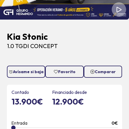
Kia Stonic
1.0 TGDI CONCEPT
Avísame si baja
Favorito
Comparar
Contado
Financiado desde
13.900€
12.900€
Entrada
0
€