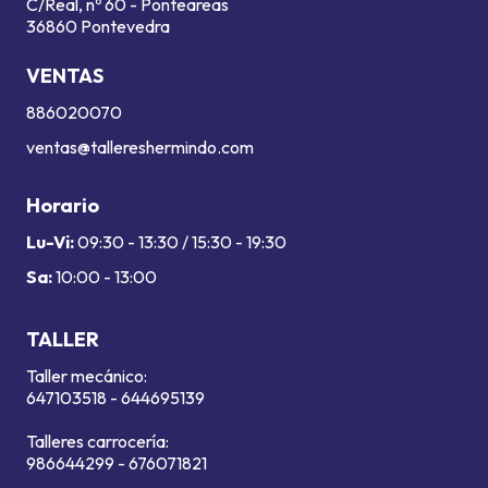
C/Real, nº 60 - Ponteareas
36860 Pontevedra
VENTAS
886020070
ventas@tallereshermindo.com
Horario
Lu-Vi:
09:30 - 13:30 / 15:30 - 19:30
Sa:
10:00 - 13:00
TALLER
Taller mecánico:
647103518
-
644695139
Talleres carrocería:
986644299
-
676071821