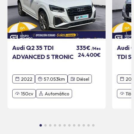
Audi Q2 35 TDI
Audi 
335€
/Mes
24.400€
ADVANCED S TRONIC
TDI S
110 KW
2022
57.053km
Diésel
201
150cv
Automático
116c