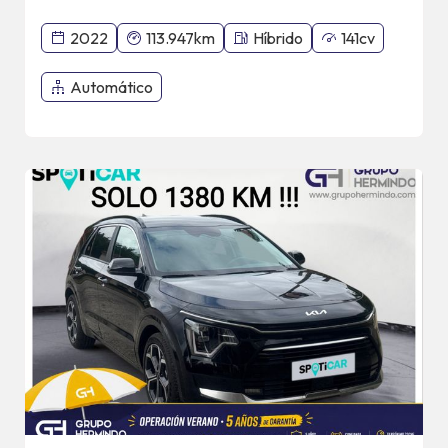
2022
113.947km
Híbrido
141cv
Automático