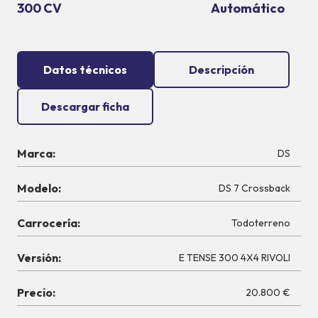
300 CV
Automático
Datos técnicos
Descripción
Descargar ficha
Marca:
DS
Modelo:
DS 7 Crossback
Carrocería:
Todoterreno
Versión:
E TENSE 300 4X4 RIVOLI
Precio:
20.800 €