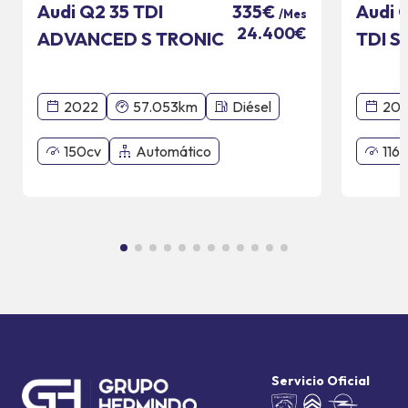
Audi Q2 35 TDI
Audi 
335€
/Mes
24.400€
ADVANCED S TRONIC
TDI S
110 KW
2022
57.053km
Diésel
201
150cv
Automático
116c
Servicio Oficial