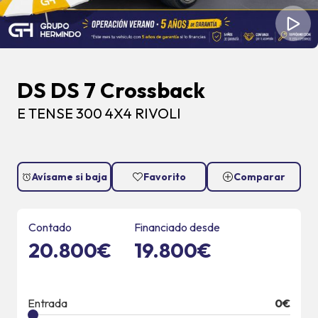
DS DS 7 Crossback
E TENSE 300 4X4 RIVOLI
Avísame si baja
Favorito
Comparar
Contado
Financiado desde
20.800€
19.800€
Entrada
0
€