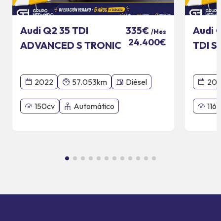
Audi Q2 35 TDI
Audi 
335€
/Mes
24.400€
ADVANCED S TRONIC
TDI S
110 KW
2022
57.053km
Diésel
201
150cv
Automático
116c