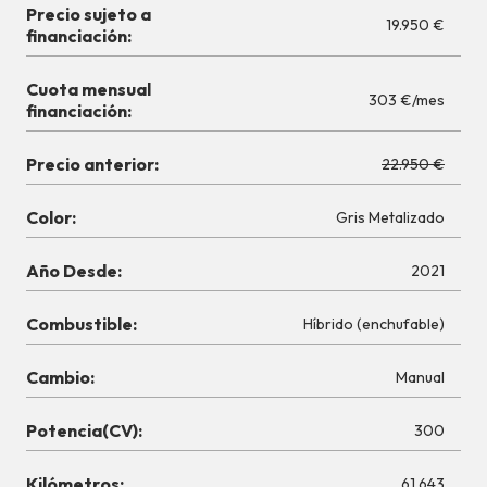
Precio sujeto a
19.950 €
financiación:
Cuota mensual
303 €/mes
financiación:
Precio anterior:
22.950 €
Color:
Gris Metalizado
Año Desde:
2021
Combustible:
Híbrido (enchufable)
Cambio:
Manual
Potencia(CV):
300
Kilómetros:
61.643