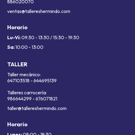
886020070
ventas@tallereshermindo.com
Horario
Lu-Vi:
09:30 - 13:30 / 15:30 - 19:30
Sa:
10:00 - 13:00
TALLER
Taller mecánico:
647103518
-
644695139
Talleres carrocería:
986644299
-
676071821
taller@tallereshermindo.com
Horario
Lunes:
08:00 - 18:30