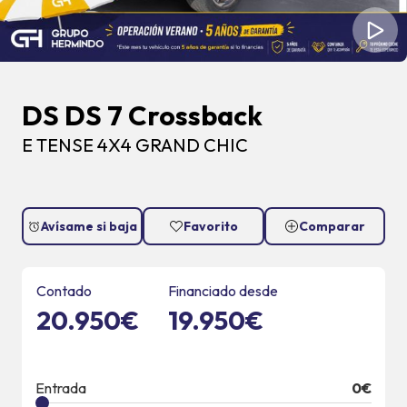
DS DS 7 Crossback
E TENSE 4X4 GRAND CHIC
Avísame si baja
Favorito
Comparar
Contado
Financiado desde
20.950€
19.950€
Entrada
0
€