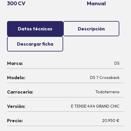
300 CV
Manual
Datos técnicos
Descripción
Descargar ficha
Marca:
DS
Modelo:
DS 7 Crossback
Carrocería:
Todoterreno
Versión:
E TENSE 4X4 GRAND CHIC
Precio:
20.950 €