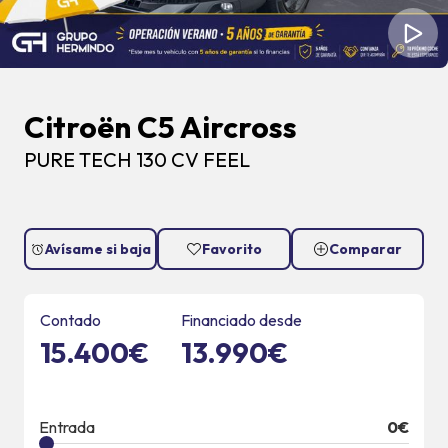
Citroën C5 Aircross
PURE TECH 130 CV FEEL
Avísame si baja
Favorito
Comparar
Contado
Financiado desde
15.400€
13.990€
Entrada
0
€