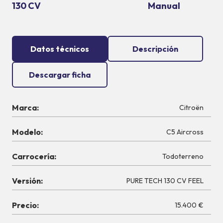
130 CV
Manual
Datos técnicos
Descripción
Descargar ficha
Marca:
Citroën
Modelo:
C5 Aircross
Carrocería:
Todoterreno
Versión:
PURE TECH 130 CV FEEL
Precio:
15.400 €