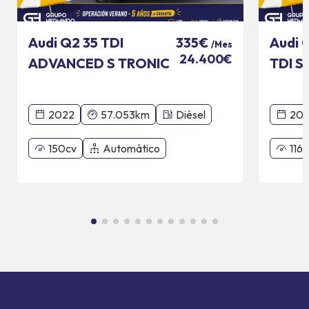
Audi Q2 35 TDI
Audi 
335€
/Mes
24.400€
ADVANCED S TRONIC
TDI S
110 KW
2022
57.053km
Diésel
201
150cv
Automático
116c