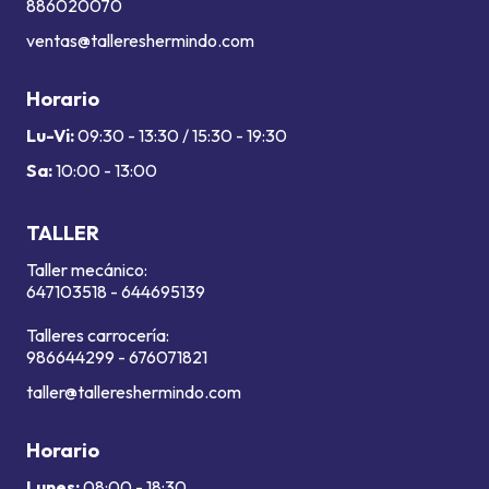
886020070
ventas@tallereshermindo.com
Horario
Lu-Vi:
09:30 - 13:30 / 15:30 - 19:30
Sa:
10:00 - 13:00
TALLER
Taller mecánico:
647103518
-
644695139
Talleres carrocería:
986644299
-
676071821
taller@tallereshermindo.com
Horario
Lunes:
08:00 - 18:30