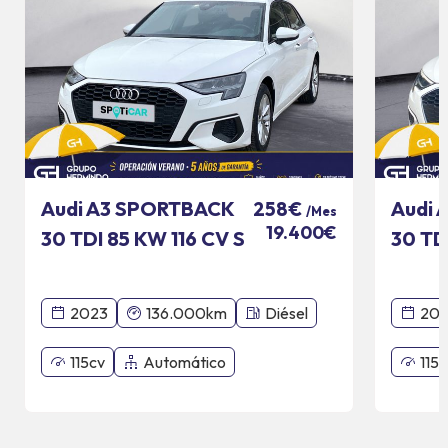
Audi A3 SPORTBACK
Audi 
258€
/Mes
19.400€
30 TDI 85 KW 116 CV S
30 TD
TRONIC
TRON
2023
136.000km
Diésel
20
115cv
Automático
115c