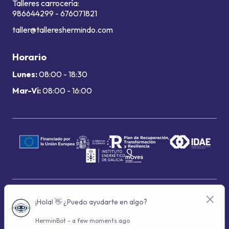
Talleres carrocería:
986644299
-
676071821
taller@tallereshermindo.com
Horario
Lunes:
08:00 - 18:30
Mar-Vi:
08:00 - 16:00
Términos de uso
Política de privacidad
Política de cookies
© 2024 Grupo Hermindo - Con la tecnología de: