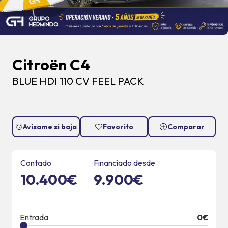
Citroën C4
BLUE HDI 110 CV FEEL PACK
Avísame si baja
Favorito
Comparar
Contado
Financiado desde
10.400€
9.900€
Entrada
0
€