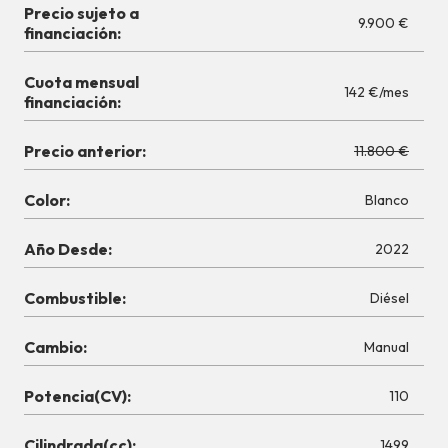
Precio sujeto a
9.900 €
financiación:
Cuota mensual
142 €/mes
financiación:
Precio anterior:
11.800 €
Color:
Blanco
Año Desde:
2022
Combustible:
Diésel
Cambio:
Manual
Potencia(CV):
110
Cilindrada(cc):
1499