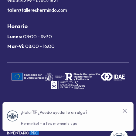
986644299
-
676071821
taller@tallereshermindo.com
Horario
Lunes:
08:00 - 18:30
Mar-Vi:
08:00 - 16:00
Términos de uso
Política de privacidad
Política de cookies
© 2024 Grupo Hermindo - Con la tecnología de: