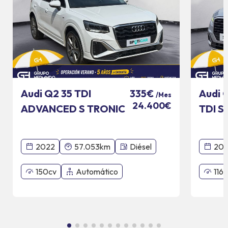
Audi Q2 35 TDI
Audi 
335€
/Mes
24.400€
ADVANCED S TRONIC
TDI S
110 KW
2022
57.053km
Diésel
201
150cv
Automático
116c