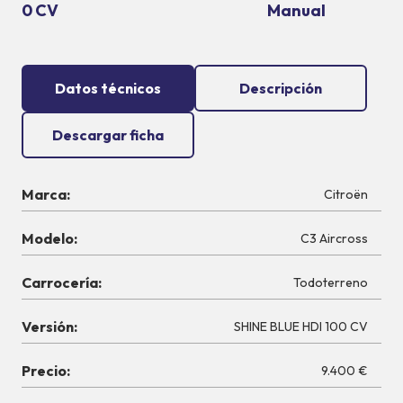
0 CV
Manual
Datos técnicos
Descripción
Descargar ficha
Marca:
Citroën
Modelo:
C3 Aircross
Carrocería:
Todoterreno
Versión:
SHINE BLUE HDI 100 CV
Precio:
9.400 €