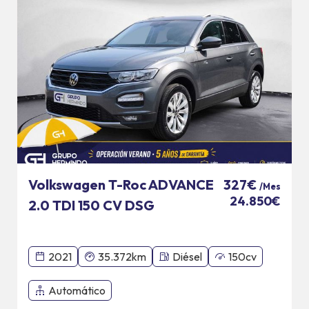
Volkswagen T-Roc ADVANCE
327€
/Mes
24.850€
2.0 TDI 150 CV DSG
2021
35.372km
Diésel
150cv
Automático