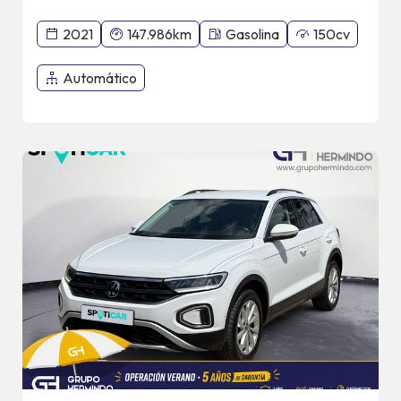
2021
147.986km
Gasolina
150cv
Automático