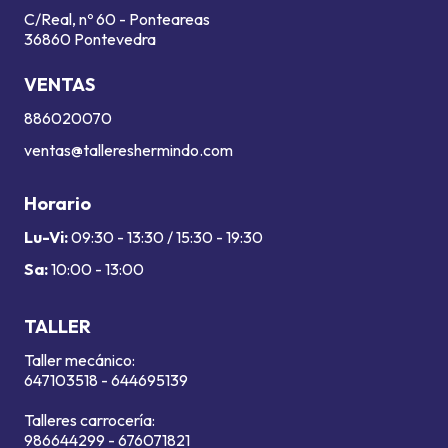
C/Real, nº 60 - Ponteareas
36860 Pontevedra
VENTAS
886020070
ventas@tallereshermindo.com
Horario
Lu-Vi:
09:30 - 13:30 / 15:30 - 19:30
Sa:
10:00 - 13:00
TALLER
Taller mecánico:
647103518
-
644695139
Talleres carrocería:
986644299
-
676071821