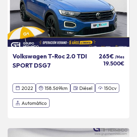
Volkswagen T-Roc 2.0 TDI
265€
/Mes
19.500€
SPORT DSG7
2022
158.569km
Diésel
150cv
Automático