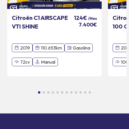
Citroën C1 AIRSCAPE
Citro
124€
/Mes
7.400€
VTI SHINE
100 C
2019
110.653km
Gasolina
20
72cv
Manual
100