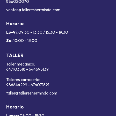
886020070
ventas@tallereshermindo.com
Horario
Lu-Vi:
09:30 - 13:30 / 15:30 - 19:30
Sa:
10:00 - 13:00
TALLER
Taller mecánico:
647103518
-
644695139
Talleres carrocería:
986644299
-
676071821
taller@tallereshermindo.com
Horario
Lunes:
08:00 - 18:30