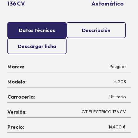
136 CV
Automático
Datos técnicos
Descripción
Descargar ficha
Marca:
Peugeot
Modelo:
e-208
Carrocería:
Utilitario
Versión:
GT ELECTRICO 136 CV
Precio:
14.400 €