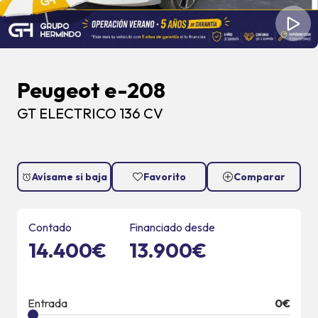
Peugeot e-208
GT ELECTRICO 136 CV
Avísame si baja
Favorito
Comparar
Contado
Financiado desde
14.400€
13.900€
Entrada
0
€