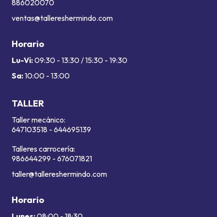
886020070
ventas@tallereshermindo.com
Horario
Lu-Vi:
09:30 - 13:30 / 15:30 - 19:30
Sa:
10:00 - 13:00
TALLER
Taller mecánico:
647103518
-
644695139
Talleres carrocería:
986644299
-
676071821
taller@tallereshermindo.com
Horario
Lunes:
08:00 - 18:30