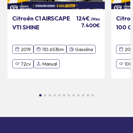
Citroën C1 AIRSCAPE
Citro
124€
/Mes
7.400€
VTI SHINE
100 C
2019
110.653km
Gasolina
20
72cv
Manual
100