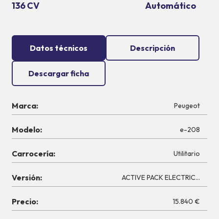
136 CV
Automático
Datos técnicos
Descripción
Descargar ficha
Marca:
Peugeot
Modelo:
e-208
Carrocería:
Utilitario
Versión:
ACTIVE PACK ELECTRICO 136 
Precio:
15.840 €