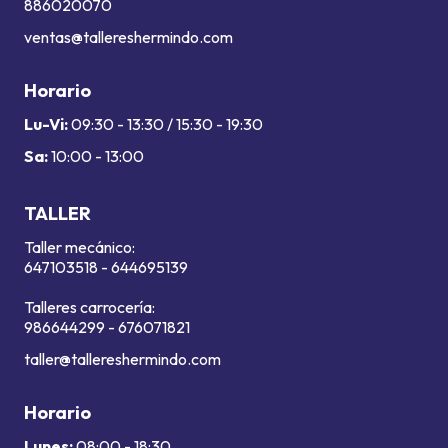
886020070
ventas@tallereshermindo.com
Horario
Lu-Vi:
09:30 - 13:30 / 15:30 - 19:30
Sa:
10:00 - 13:00
TALLER
Taller mecánico:
647103518
-
644695139
Talleres carrocería:
986644299
-
676071821
taller@tallereshermindo.com
Horario
Lunes:
08:00 - 18:30