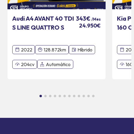
Audi A4 AVANT 40 TDI
Kia P
343€
/Mes
24.950€
S LINE QUATTRO S
160 C
TRONIC
2022
128.872km
Híbrido
20
204cv
Automático
160