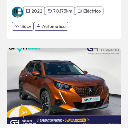
2022
70.173km
Eléctrico
136cv
Automático