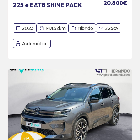
20.800€
225 e EAT8 SHINE PACK
2023
14.432km
Híbrido
225cv
Automático