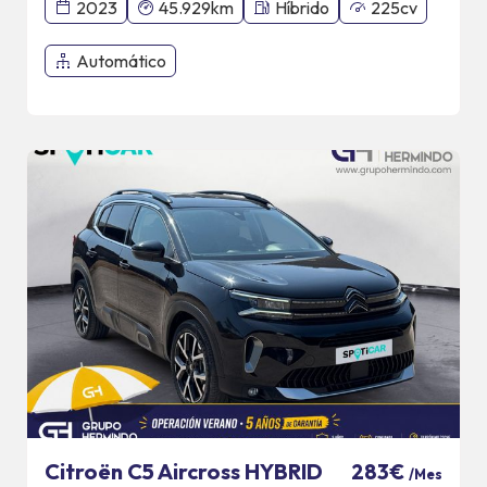
2023
45.929km
Híbrido
225cv
Automático
Citroën C5 Aircross HYBRID
283€
/Mes