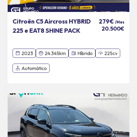
Citroën C5 Aircross HYBRID
279€
/Mes
20.500€
225 e EAT8 SHINE PACK
2023
24.345km
Híbrido
225cv
Automático