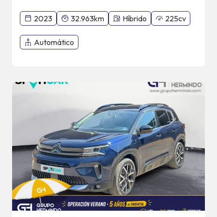
2023
32.963km
Híbrido
225cv
Automático