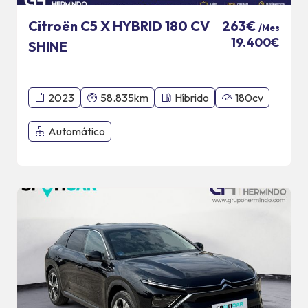
Citroën C5 X HYBRID 180 CV
263€
/Mes
19.400€
SHINE
2023
58.835km
Híbrido
180cv
Automático