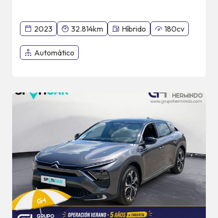
2023
32.814km
Híbrido
180cv
Automático