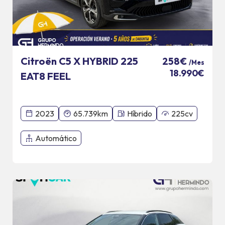
Citroën C5 X HYBRID 225
258€
/Mes
18.990€
EAT8 FEEL
2023
65.739km
Híbrido
225cv
Automático