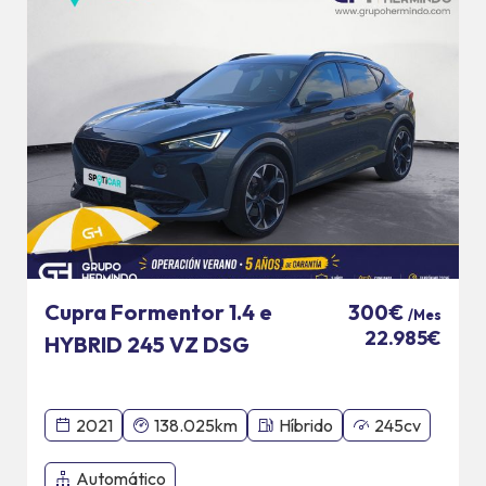
Cupra Formentor 1.4 e
300€
/Mes
22.985€
HYBRID 245 VZ DSG
2021
138.025km
Híbrido
245cv
Automático