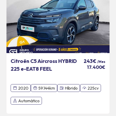
Citroën C5 Aircross HYBRID
243€
/Mes
17.400€
225 e-EAT8 FEEL
2020
59.144km
Híbrido
225cv
Automático