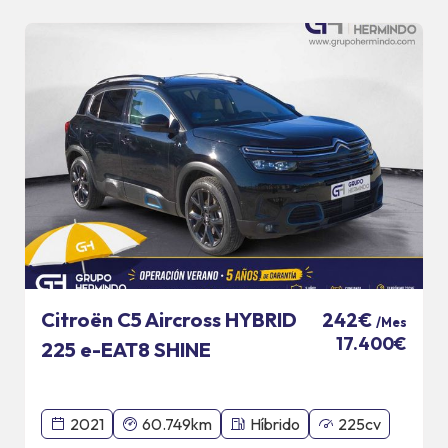
Citroën C5 Aircross HYBRID
242€
/Mes
17.400€
225 e-EAT8 SHINE
2021
60.749km
Híbrido
225cv