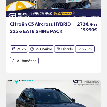
Citroën C5 Aircross HYBRID
272€
/Mes
19.990€
225 e EAT8 SHINE PACK
2023
35.064km
Híbrido
225cv
Automático