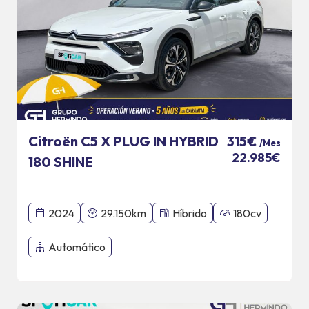
Citroën C5 X PLUG IN HYBRID
315€
/Mes
22.985€
180 SHINE
2024
29.150km
Híbrido
180cv
Automático