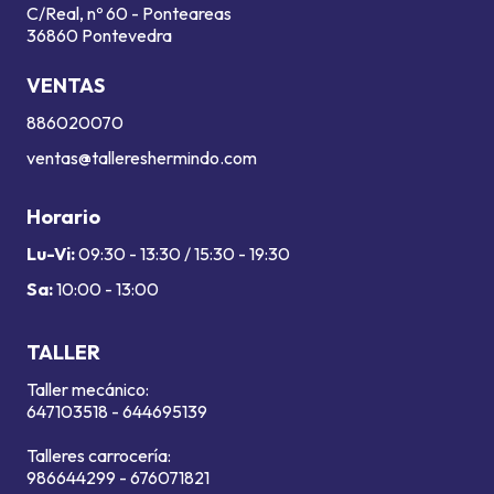
C/Real, nº 60 - Ponteareas
36860 Pontevedra
VENTAS
886020070
ventas@tallereshermindo.com
Horario
Lu-Vi:
09:30 - 13:30 / 15:30 - 19:30
Sa:
10:00 - 13:00
TALLER
Taller mecánico:
647103518
-
644695139
Talleres carrocería:
986644299
-
676071821