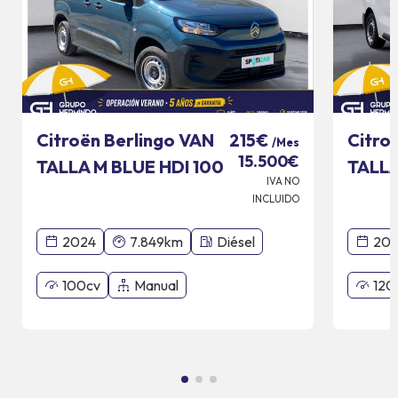
Citroën Berlingo VAN
Citro
215€
/Mes
15.500€
TALLA M BLUE HDI 100
TALLA
IVA NO
CV
CV C
INCLUIDO
2024
7.849km
Diésel
20
100cv
Manual
120