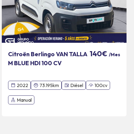
140€
Citroën Berlingo VAN TALLA
/Mes
M BLUE HDI 100 CV
CONTROL
2022
73.195km
Diésel
100cv
Manual