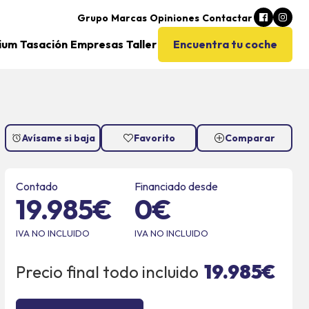
Grupo
Marcas
Opiniones
Contactar
ium
Tasación
Empresas
Taller
Encuentra tu coche
Avísame si baja
Favorito
Comparar
Contado
Financiado desde
19.985€
0€
IVA NO INCLUIDO
IVA NO INCLUIDO
19.985
€
Precio final todo incluido