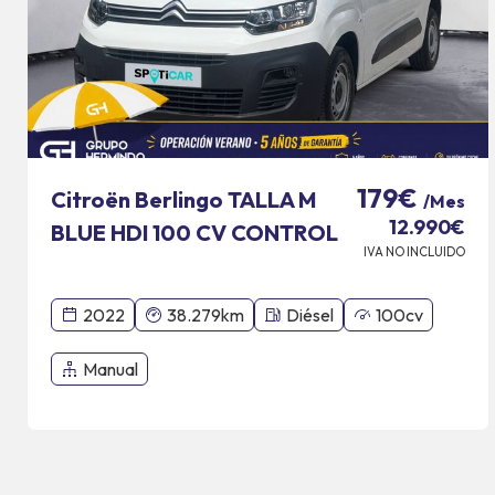
179€
Citroën Berlingo TALLA M
/Mes
12.990€
BLUE HDI 100 CV CONTROL
IVA NO INCLUIDO
2022
38.279km
Diésel
100cv
Manual