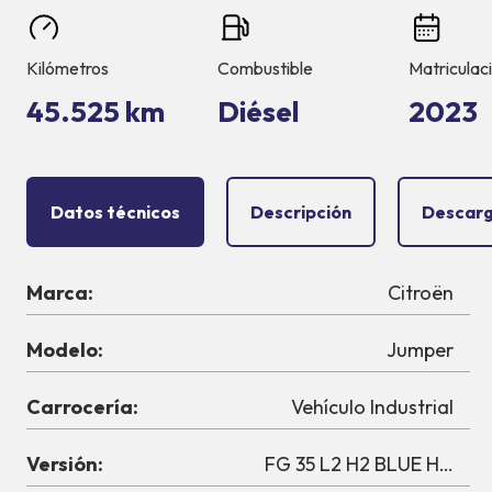
Kilómetros
Combustible
Matriculac
45.525 km
Diésel
2023
Datos técnicos
Descripción
Descarg
Marca:
Citroën
Modelo:
Jumper
Carrocería:
Vehículo Industrial
Versión:
FG 35 L2 H2 BLUE HDI 14