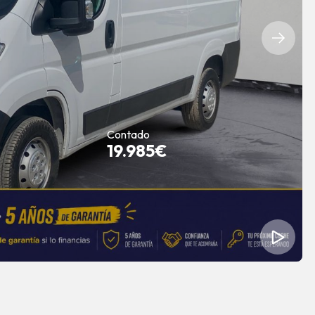
Contado
19.985€