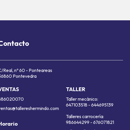
Contacto
C/Real, nº 60 - Ponteareas
36860 Pontevedra
VENTAS
TALLER
886020070
Taller mecánico:
647103518
-
644695139
ventas@tallereshermindo.com
Talleres carrocería:
986644299
-
676071821
Horario