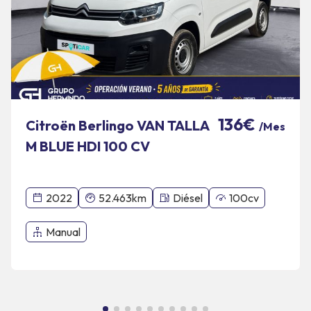
136€
Citroën Berlingo VAN TALLA
/Mes
M BLUE HDI 100 CV
CONTROL
2022
52.463km
Diésel
100cv
Manual