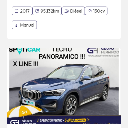
2017
95.132km
Diésel
150cv
Manual